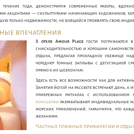
 течение года, демонстрируя современные работы, вдохн
ми акцентами — скульптурами начинающих художников, кера
щую только недвижимости, не боящейся проявлять свою инди
ьные впечатления
В
отеле Amour Plage
гости погружаются в
снисходительностью и хорошим самочувст
отдыха, предлагая прохладное убежище на
чередуют томные заплывы с дегустацией ср
прямо к их шезлонгам.
Здесь есть все возможности как для активн
Занятия йогой на рассвете встречают день, 
прибрежных ритуалах с использованием м
консьержи
разрабатывают индивидуальные ма
морских приключений, гарантируя, что каж
желаниям.
Частные пляжные привилегии и отды