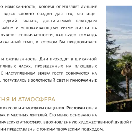
 изысканность, которая определяет лучшие
 здесь словно создан для тех, кто ищет
едкий баланс, достигаемый благодаря
изайну и успокаивающему ритму жизни на
 чувстве сопричастности, как будто команда
икальный темп, в котором Вы предпочитаете
ь и оживленность. Дни проходят в шикарной
пливых часах, проведенных на плюшевых
 С наступлением вечера гости собираются на
 погружаясь в золотистый свет и
панорамные
хня и атмосфера
х вкусов и атмосферы общения.
Ресторан
отеля
так и местных жителей. Его меню основано на
литическую атмосферу, вдохновленную художественной душой г
вин представлены с тонким творческим подходом.