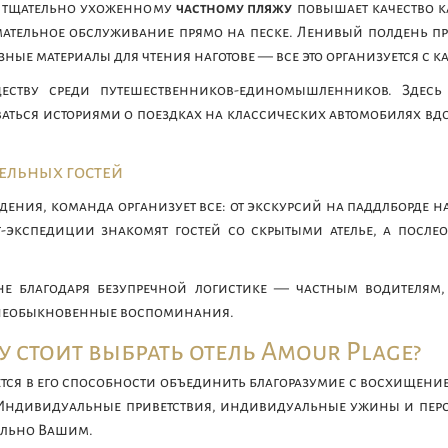
 к тщательно ухоженному
частному пляжу
повышает качество к
ательное обслуживание прямо на песке. Ленивый полдень пр
зные материалы для чтения наготове — все это организуется с
еству среди путешественников-единомышленников. Здесь
аться историями о поездках на классических автомобилях вдо
ельных гостей
дения, команда организует все: от экскурсий на паддлборде н
экспедиции знакомят гостей со скрытыми ателье, а послео
не благодаря безупречной логистике — частным водителям
в необыкновенные воспоминания.
 стоит выбрать отель Amour Plage?
ется в его способности объединить благоразумие с восхищени
Индивидуальные приветствия, индивидуальные ужины и перс
ально Вашим.