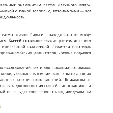
овленные знаменитым светом Лазурного берега.
микой с ручной росписью, ретро-лампами — все
видуальность.
 ритмы жизни Ривьеры, находя баланс между
вием.
Бассейн на крыше
служит центром дневного
д оживленной набережной. Любители позагорать
едиземноморских деликатесов, которые подаются
ых исследований, так и для безмятежного отдыха.
а индивидуальные спа-терапии основаны на древних
естных ботанических растений. Внимательные
ршруты для посещения галерей, виноградников и
дый опыт будет соответствовать индивидуальным
х