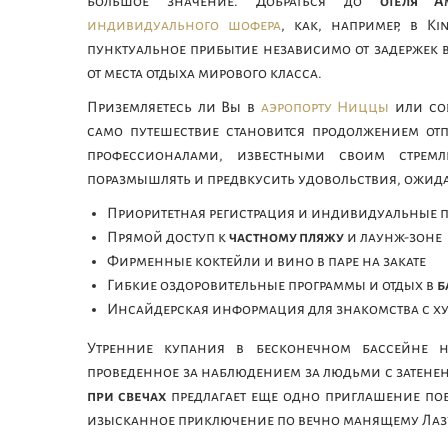
большое значение. Добраться до
отеля A
индивидуального шофера
, как, например, в K
пунктуальное прибытие независимо от задержек 
от места отдыха мирового класса.
Приземляетесь ли Вы в
аэропорту Ниццы
или сов
само путешествие становится продолжением отп
профессионалами, известными своим стрем
поразмышлять и предвкусить удовольствия, ожида
Приоритетная регистрация и индивидуальные п
Прямой доступ к
частному пляжу
и лаунж-зоне
Фирменные коктейли и вино в паре на закате
Гибкие оздоровительные программы и отдых в
б
Инсайдерская информация для знакомства с 
Утренние купания в бесконечном бассейне н
проведенное за наблюдением за людьми с затененн
при свечах
предлагает еще одно приглашение поб
изысканное приключение по вечно манящему Лазу