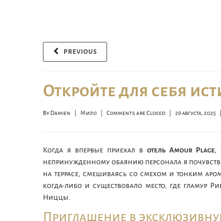
PREVIOUS
Откройте для себя ист
By 
Damien
|
Мило
|
Comments are Closed
|
29 августа, 2025    
Когда я впервые приехал в
отель Amour Plage
,
непринужденному обаянию персонала я почувство
на террасе, смешиваясь со смехом и тонким аро
когда-либо и существовало место, где гламур Р
Ниццы.
Приглашение в эксклюзивн