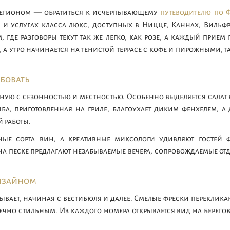
 регионом — обратиться к исчерпывающему
путеводителю по 
, и услугах класса люкс, доступных в Ницце, Каннах, Вильф
где разговоры текут так же легко, как розе, а каждый прие
а утро начинается на тенистой террасе с кофе и пирожными,
обовать
ную с сезонностью и местностью. Особенно выделяется салат
а, приготовленная на гриле, благоухает диким фенхелем, 
й работы.
ные сорта вин, а креативные миксологи удивляют гостей 
на песке предлагают незабываемые вечера, сопровождаемые 
дизайном
вает, начиная с вестибюля и далее. Смелые фрески переклика
ечно стильным. Из каждого номера открывается вид на берего