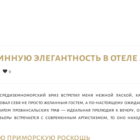
инную элегантность в отеле
0
|
 средиземноморский бриз встретил меня нежной лаской, к
вал себя не просто желанным гостем, а по-настоящему ожид
матом провансальских трав — идеальная прелюдия к вечеру,
ивьеры встречается с современным артистизмом, то оно нахо
ую приморскую роскошь