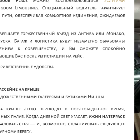
mour Plage
можно, воспользовавшись
услугами
ingdom Limousines. Специальный водитель гарантирует
в пути, обеспечивая комфортное уединение, ожидаемое
ершаете торжественный въезд из Антиба или Монако,
уска. Багаж и логистика будут незаметно обработаны
лением к совершенству, и Вы сможете спокойно
ющие Вас после регистрации на рейс.
риветственные удобства
ассейне на крыше
художественными галереями и бутиками Ниццы
а крыше легко переходят в послеобеденное время,
ых палуб. Когда дневной свет угасает,
ужин на террасе
аловать себя — и, возможно, спланировать следующее
рному берегу.