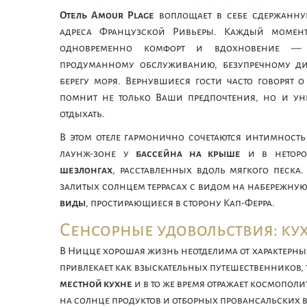
Отель Amour Plage
воплощает в себе сдержанную
адреса Французской Ривьеры. Каждый момент
одновременно комфорт и вдохновение — р
продуманному обслуживанию, безупречному д
берегу моря. Вернувшиеся гости часто говорят о
помнит не только Ваши предпочтения, но и ун
отдыхать.
В этом отеле гармонично сочетаются интимност
лаунж-зоне у
бассейна на крыше
и в неторо
шезлонгах
, расставленных вдоль мягкого песка.
залитых солнцем террасах с видом на набережную,
виды
, простирающиеся в сторону Кап-Ферра.
Сенсорные удовольствия: ку
В Ницце хорошая жизнь неотделима от характерны
привлекает как взыскательных путешественников, 
местной кухне
и в то же время отражает космопо
на солнце продуктов и отборных провансальских 