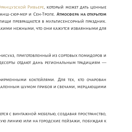
Французской Ривьере
, который может дать ценные
ранш-сюр-мер и Сен-Тропе.
Атмосфера на открытом
м пищи превращается в мультисенсорный праздник.
 такими нежными, что они кажутся изваянными для
 нисуаз, приготовленный из сортовых помидоров и
а десерты отдают дань региональным традициям —
фирменными коктейлями. Для тех, кто очарован
отдаленным шумом прибоя и свечами, мерцающими
ются с винтажной мебелью, создавая пространство,
вую линию или на городские пейзажи, побуждая к