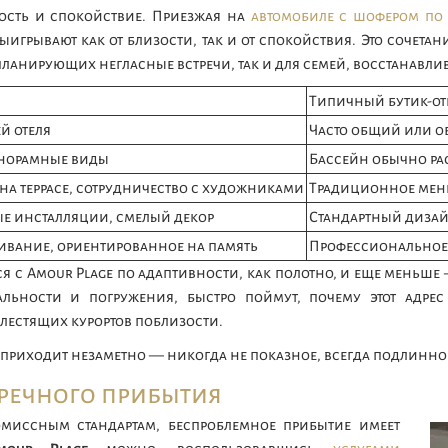
пность и спокойствие. Приезжая на
автомобиле с шофером по
ыигрывают как от близости, так и от спокойствия. Это сочет
планирующих негласные встречи, так и для семей, восстанавл
Типичный бутик-от
ей отеля
Часто общий или 
анорамные виды
Бассейн обычно рас
на террасе, сотрудничество с художниками
Традиционное меню
е инсталляции, смелый декор
Стандартный дизай
ивание, ориентированное на память
Профессиональное
 с Amour Plage по адаптивности, как полотно, и еще меньше 
альности и погружения, быстро поймут, почему этот адрес
лестящих курортов поблизости.
 приходит незаметно — никогда не показное, всегда подлинно
речного прибытия
миссным стандартам, беспроблемное прибытие имеет