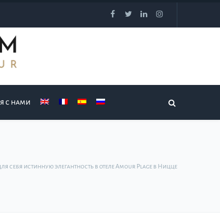
я с нами
для себя истинную элегантность в отеле Amour Plage в Ницце