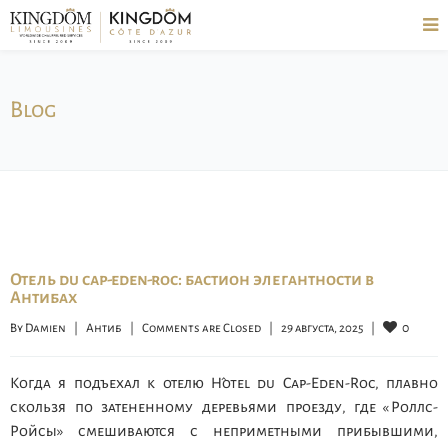
Blog
Отель du cap-eden-roc: бастион элегантности в
Антибах
0
By 
Damien
|
Антиб
|
Comments are Closed
|
29 августа, 2025    
|
Когда я подъехал к отелю Hôtel du Cap-Eden-Roc, плавно
скользя по затененному деревьями проезду, где «Роллс-
Ройсы» смешиваются с неприметными прибывшими,