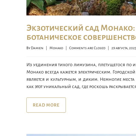
Экзотический сад Монако:
ботаническое совершенств
By 
Damien
|
Монако
|
Comments are Closed
|
29 августа, 2025  
Из уединения тихого лимузина, плетущегося по и
Монако всегда кажется электрическим. Городской 
является и культурным, и диким. Немногие мест
как этот уникальный сад, где роскошь раскрывается
READ MORE