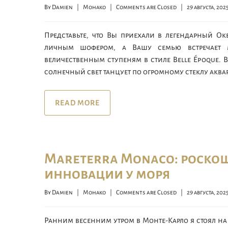
By 
Damien
|
Монако
|
Comments are Closed
|
29 августа, 2025  
Представьте, что Вы приехали в легендарный О
личным шофером, а Вашу семью встречает 
величественным ступеням в стиле Belle Époque.
солнечный свет танцует по огромному стеклу аквар
READ MORE
Mareterra Monaco: роскош
инновации у моря
By 
Damien
|
Монако
|
Comments are Closed
|
29 августа, 2025  
Ранним весенним утром в Монте-Карло я стоял на