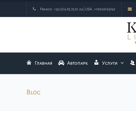
France :
+33 (0)4.83.73.61.24
| USA :
+18006163742
Главная
Автопарк
Услуги
Blog