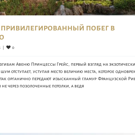
 привилегированный побег в
о
0
  
|
згибам Авеню Принцессы Грейс, первый взгляд на экзотическ
шум отступает, уступая место величию места, которое одновр
а так органично передают изысканный гламур Французской Ри
 не через позолоченные потолки, а ведя