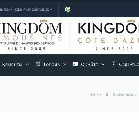
info@kingdom-limousines.com
Клиенты
Города
О сайте
Связатьс
Home
Путеводитель