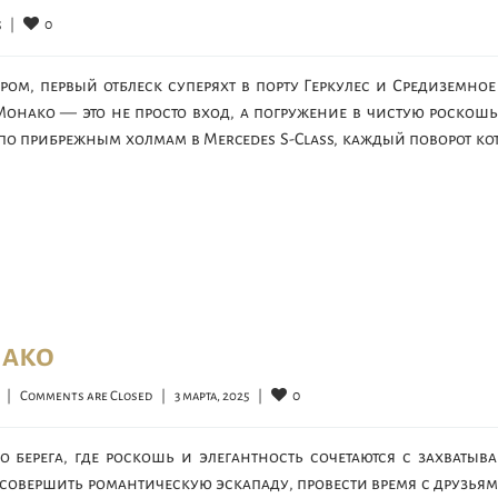
0
  
|
м, первый отблеск суперяхт в порту Геркулес и Средиземное
нако — это не просто вход, а погружение в чистую роскош
по прибрежным холмам в Mercedes S-Class, каждый поворот ко
ако
0
|
Comments are Closed
|
3 марта, 2025    
|
 берега, где роскошь и элегантность сочетаются с захваты
 совершить романтическую эскападу, провести время с друзья