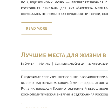
по Средиземному морю — беспрепятственная па
роскошная пристань для яхт Маретерра мерца
ощущалась не столько как продолжение суши, ско
READ MORE
Лучшие места для жизни в
By 
Damien
|
Монако
|
Comments are Closed
|
29 августа, 2025  
Представьте себе утреннее солнце, бросающее брил
высоко над городом, который живет и дышит элеган
Paris на площади Казино, окутанный безошибочн
космополитическая энергия и сдержанная роскошь