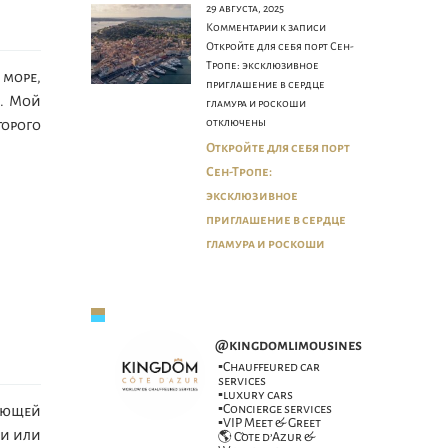
29 августа, 2025
Комментарии
к записи
Откройте для себя порт Сен-
Тропе: эксклюзивное
 море,
приглашение в сердце
ь. Мой
гламура и роскоши
отключены
торого
Откройте для себя порт
Сен-Тропе:
эксклюзивное
приглашение в сердце
гламура и роскоши
@
kingdomlimousines
▪️Chauffeured car
services
▪️luxury cars
▪️Concierge services
вающей
▪️VIP Meet & Greet
ми или
🌎 Côte d’Azur &