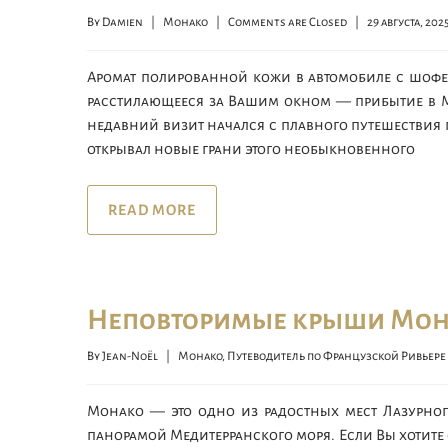
By 
Damien
|
Монако
|
Comments are Closed
|
29 августа, 2025  
Аромат полированной кожи в автомобиле с шоферо
расстилающееся за Вашим окном — прибытие в Мо
недавний визит начался с плавного путешествия 
открывал новые грани этого необыкновенного
READ MORE
Неповторимые крыши Мон
By 
Jean-Noël
|
Монако
, 
Путеводитель по Французской Ривьере
Монако — это одно из радостных мест Лазурного
панорамой Медитерранского моря. Если Вы хотите