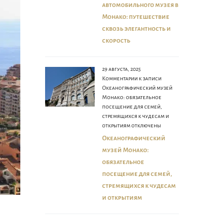
автомобильного музея в
Монако: путешествие
сквозь элегантность и
скорость
29 августа, 2025
Комментарии
к записи
Океанографический музей
Монако: обязательное
посещение для семей,
стремящихся к чудесам и
открытиям
отключены
Океанографический
музей Монако:
обязательное
посещение для семей,
стремящихся к чудесам
и открытиям