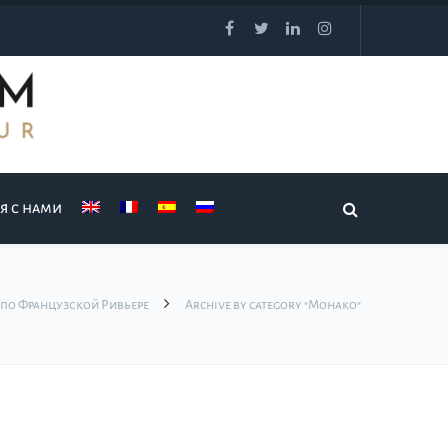
я с нами
 по Французской Ривьере
Archive by category "Монако"