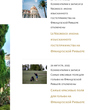
Комментарии
к записи Le
Negresco: икона
изысканного
гостеприимства на
Французской Ривьере
отключены
Le Negresco: икона
изысканного
гостеприимства на
Французской Ривьере
29 августа, 2025
Комментарии
к записи
Самые красивые поля для
гольфа на Французской
Ривьере
отключены
Самые красивые поля
для гольфа на
Французской Ривьере