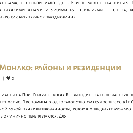
норама, с которой мало где в Европе можно сравниться. 
ла гладкими яхтами и яркими бугенвиллиями — сцена, ко
лько как безупречное празднование
 Монако: районы и резиденции
0
  
|
лианты на Порт Геркулес, когда Вы выходите на свою частную т
тностью. Я вспоминаю одно такое утро, смакуя эспрессо в Le C
ой аурой привилегированности, которая определяет Монако.
 органично переплетаются. Для