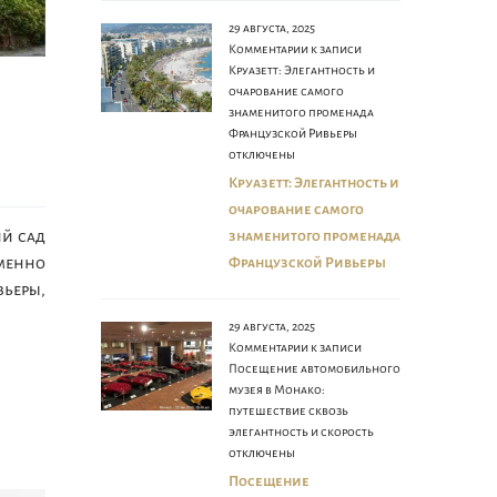
29 августа, 2025
Комментарии
к записи
Круазетт: Элегантность и
очарование самого
знаменитого променада
Французской Ривьеры
отключены
Круазетт: Элегантность и
очарование самого
ий сад
знаменитого променада
еменно
Французской Ривьеры
вьеры,
29 августа, 2025
Комментарии
к записи
Посещение автомобильного
музея в Монако:
путешествие сквозь
элегантность и скорость
отключены
Посещение