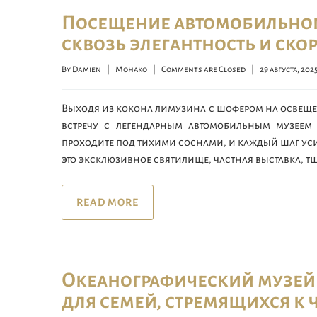
Посещение автомобильного
сквозь элегантность и ско
By 
Damien
|
Монако
|
Comments are Closed
|
29 августа, 2025  
Выходя из кокона лимузина с шофером на освеще
встречу с легендарным автомобильным музеем 
проходите под тихими соснами, и каждый шаг уси
это эксклюзивное святилище, частная выставка, т
READ MORE
Океанографический музей
для семей, стремящихся к 