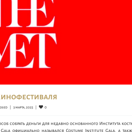
 кинофестиваля
0
osed
|
3 марта, 2025    
|
пособ собрать деньги для недавно основанного Института кос
 Gala официально назывался Costume Institute Gala, а так