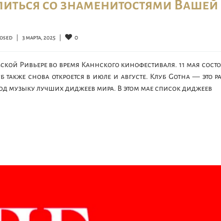
елиться со знаменитостями Вашей
0
osed
|
3 марта, 2025    
|
ской Ривьере во время Каннского кинофестиваля. 11 мая сост
уб также снова откроется в июле и августе. Клуб Gotha — это р
под музыку лучших диджеев мира. В этом мае список диджеев