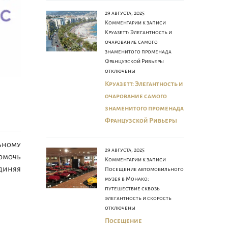
29 августа, 2025
Комментарии
к записи
Круазетт: Элегантность и
очарование самого
знаменитого променада
Французской Ривьеры
отключены
Круазетт: Элегантность и
очарование самого
знаменитого променада
Французской Ривьеры
ьному
29 августа, 2025
помочь
Комментарии
к записи
единяя
Посещение автомобильного
музея в Монако:
путешествие сквозь
элегантность и скорость
отключены
Посещение