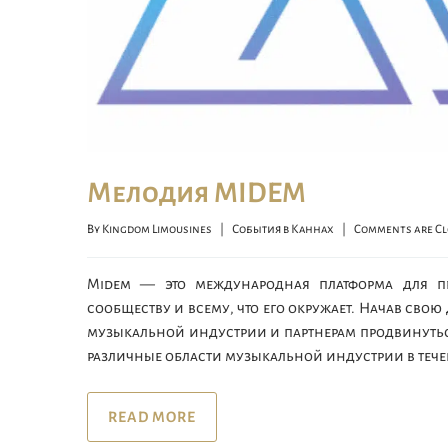
Мелодия MIDEM
By 
Kingdom Limousines
|
События в Каннах
|
Comments are Cl
Midem — это международная платформа для п
сообществу и всему, что его окружает. Начав свою
музыкальной индустрии и партнерам продвинутьс
различные области музыкальной индустрии в течен
READ MORE