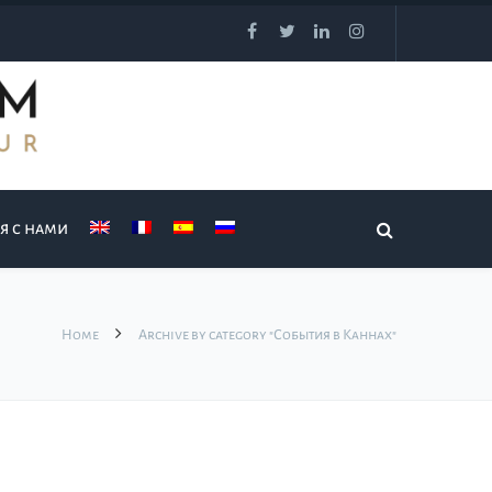
я с нами
Home
Archive by category "События в Каннах"