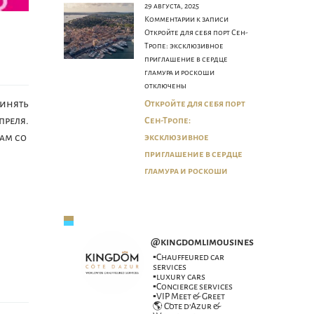
29 августа, 2025
Комментарии
к записи
Откройте для себя порт Сен-
Тропе: эксклюзивное
приглашение в сердце
гламура и роскоши
отключены
ринять
Откройте для себя порт
преля.
Сен-Тропе:
ам со
эксклюзивное
приглашение в сердце
гламура и роскоши
@
kingdomlimousines
▪️Chauffeured car
services
▪️luxury cars
▪️Concierge services
▪️VIP Meet & Greet
🌎 Côte d’Azur &