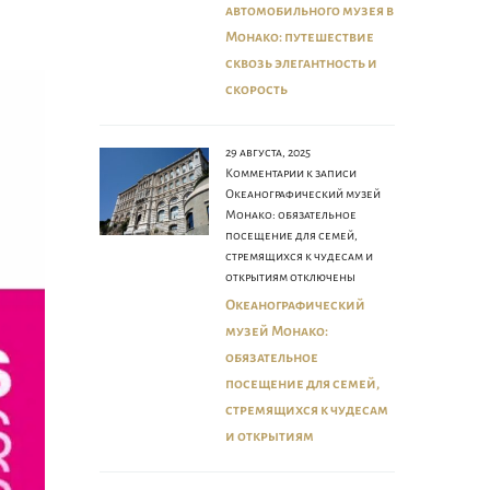
автомобильного музея в
Монако: путешествие
сквозь элегантность и
скорость
29 августа, 2025
Комментарии
к записи
Океанографический музей
Монако: обязательное
посещение для семей,
стремящихся к чудесам и
открытиям
отключены
Океанографический
музей Монако:
обязательное
посещение для семей,
стремящихся к чудесам
и открытиям