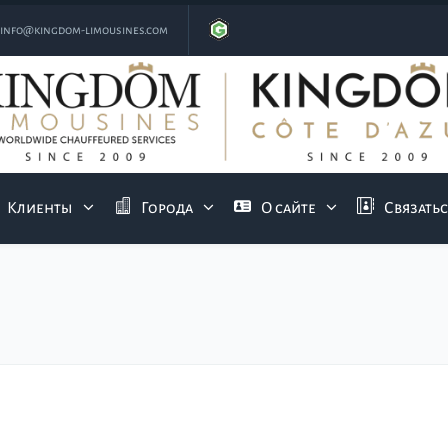
info@kingdom-limousines.com
Клиенты
Города
О сайте
Связатьс