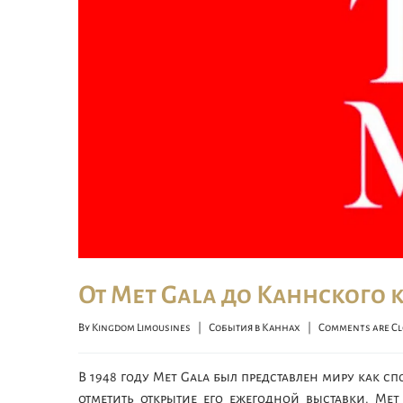
От Met Gala до Каннского
By 
Kingdom Limousines
|
События в Каннах
|
Comments are Cl
В 1948 году Met Gala был представлен миру как с
отметить открытие его ежегодной выставки. Met