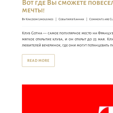
Вот где Вы сможете повес
мечты!
By 
Kingdom Limousines
|
События в Каннах
|
Comments are Cl
Клуб Gotha — самое популярное место на Француз
мягкое открытие клуба, и он открыт до 25 мая. Кл
любителей вечеринок, где они могут потанцевать 
READ MORE