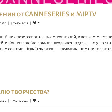
ения от CANNESERIES и MIPTV
0
osed
|
3 марта, 2025    
|
упнейших профессиональных мероприятий, в котором могут п
ей и Конгрессов. Это событие продлится неделю — с 5 по 11 а
дном событии. Цель Canneseries — привлечь внимание к сериал
лю творчества?
0
osed
|
3 марта, 2025    
|