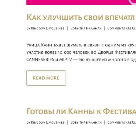
Как улучшить свои впечатл
By 
Kingdom Limousines
|
События в Каннах
|
Comments are Cl
Улица Канн будет шуметь в связи с одним из кр
участие более 10 000 человек во Дворце Фестивал
CANNESERIES и MIPTV — это лучшее из многого в о
READ MORE
Готовы ли Канны к Фестива
By 
Kingdom Limousines
|
События в Каннах
|
Comments are Cl