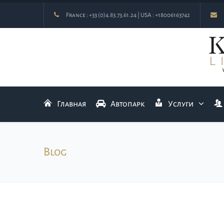
France :
+33 (0)4.83.73.61.24
| USA :
+18006163742
Главная
Автопарк
Услуги
Blog