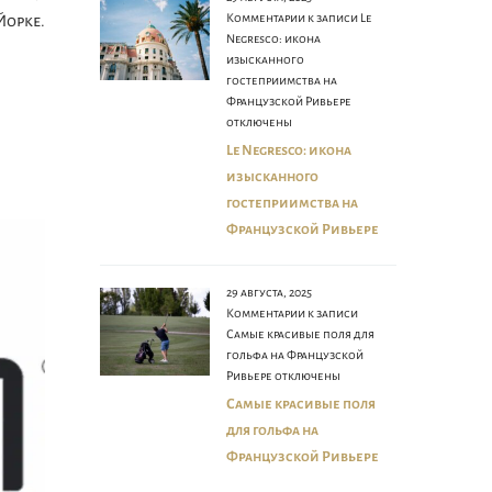
Комментарии
к записи Le
Йорке.
Negresco: икона
изысканного
гостеприимства на
Французской Ривьере
отключены
Le Negresco: икона
изысканного
гостеприимства на
Французской Ривьере
29 августа, 2025
Комментарии
к записи
Самые красивые поля для
гольфа на Французской
Ривьере
отключены
Самые красивые поля
для гольфа на
Французской Ривьере