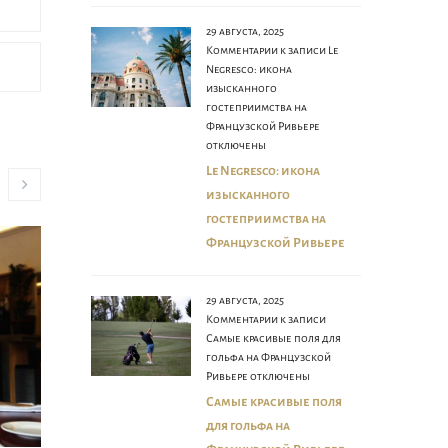
29 августа, 2025
Комментарии
к записи Le
Negresco: икона
изысканного
гостеприимства на
Французской Ривьере
отключены
Le Negresco: икона
изысканного
гостеприимства на
Французской Ривьере
29 августа, 2025
Комментарии
к записи
Самые красивые поля для
гольфа на Французской
Ривьере
отключены
Самые красивые поля
для гольфа на