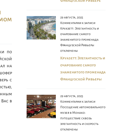
Французской Ривьере
й
29 августа, 2025
амом
Комментарии
к записи
Круазетт: Элегантность и
очарование самого
знаменитого променада
Французской Ривьеры
отключены
дки по
Круазетт: Элегантность и
ской
очарование самого
цал на
знаменитого променада
 шофер
Французской Ривьеры
верь с
стью,
нным
29 августа, 2025
 Вас в
Комментарии
к записи
Посещение автомобильного
музея в Монако:
путешествие сквозь
элегантность и скорость
отключены