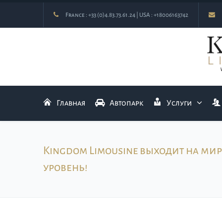
France :
+33 (0)4.83.73.61.24
| USA :
+18006163742
Главная
Автопарк
Услуги
Kingdom Limousine выходит на ми
уровень!