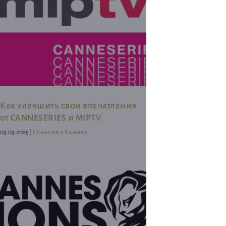
Как улучшить свои впечатления
от CANNESERIES и MIPTV
03.03.2025 |
События в Каннах