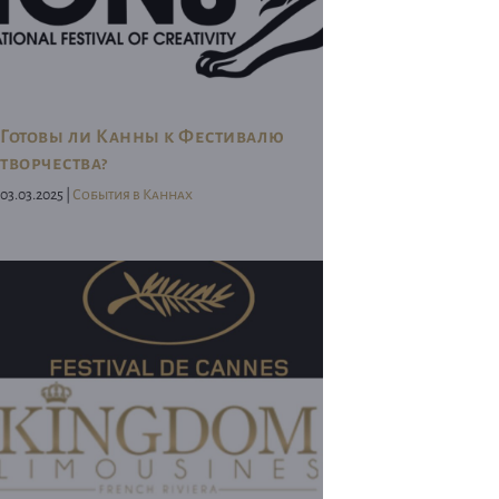
Готовы ли Канны к Фестивалю
творчества?
03.03.2025 |
События в Каннах