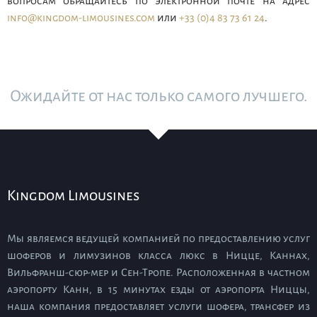
вопросам обращайтесь по электронной почте на адрес
info@kingdom-limousines.com
или
+33 (0)4 83 73 61 24
.
Ожидайте от нас только самого лучшего.
Kingdom Limousines
Мы являемся ведущей компанией по предоставлению услуг
шоферов и лимузинов класса люкс в Ницце, Каннах,
Вильфранш-сюр-мер и Сен-Тропе. Расположенная в частном
аэропорту Канн, в 15 минутах езды от аэропорта Ниццы,
наша компания предоставляет услуги шофера, трансфер из