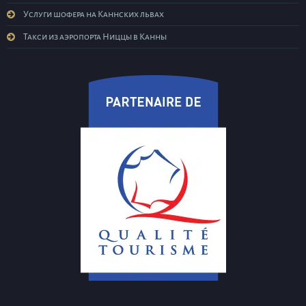
Услуги шофера на Каннских львах
Такси из аэропорта Ниццы в Канны