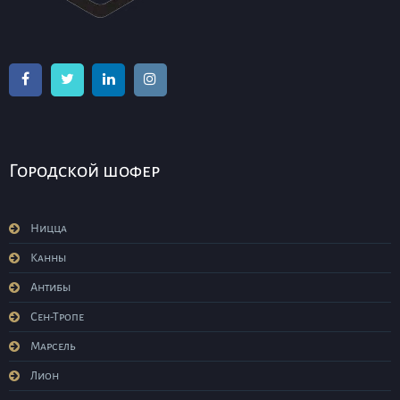
Городской шофер
Ницца
Канны
Антибы
Сен-Тропе
Марсель
Лион