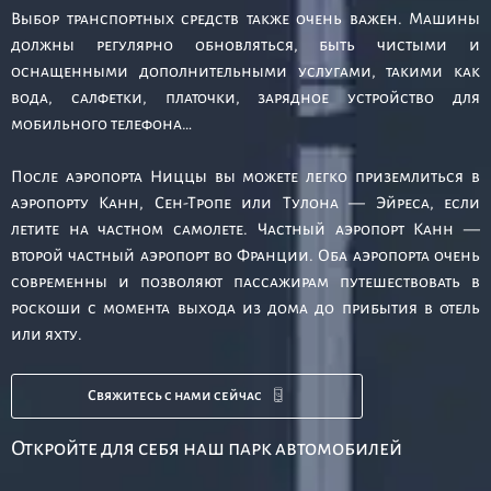
Выбор транспортных средств также очень важен. Машины
должны регулярно обновляться, быть чистыми и
оснащенными дополнительными услугами, такими как
вода, салфетки, платочки, зарядное устройство для
мобильного телефона…
После аэропорта Ниццы вы можете легко приземлиться в
аэропорту Канн, Сен-Тропе или Тулона — Эйреса, если
летите на частном самолете. Частный аэропорт Канн —
второй частный аэропорт во Франции. Оба аэропорта очень
современны и позволяют пассажирам путешествовать в
роскоши с момента выхода из дома до прибытия в отель
или яхту.
Свяжитесь с нами сейчас
Откройте для себя наш парк автомобилей