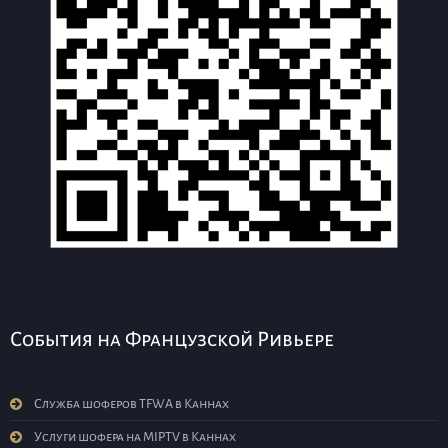
События на Французской Ривьере
Служба шоферов TFWA в Каннах
Услуги шофера на MIPTV в Каннах