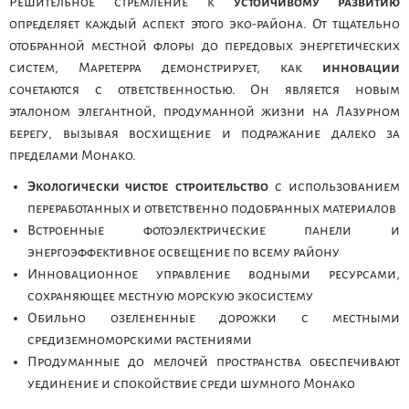
Решительное стремление к
устойчивому развитию
определяет каждый аспект этого эко-района. От тщательно
отобранной местной флоры до передовых энергетических
систем, Маретерра демонстрирует, как
инновации
сочетаются с ответственностью. Он является новым
эталоном элегантной, продуманной жизни на Лазурном
берегу, вызывая восхищение и подражание далеко за
пределами Монако.
Экологически чистое строительство
с использованием
переработанных и ответственно подобранных материалов
Встроенные фотоэлектрические панели и
энергоэффективное освещение по всему району
Инновационное управление водными ресурсами,
сохраняющее местную морскую экосистему
Обильно озелененные дорожки с местными
средиземноморскими растениями
Продуманные до мелочей пространства обеспечивают
уединение и спокойствие среди шумного Монако