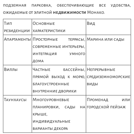
подземная парковка, обеспечивающие все удобства,
ожидаемые от элитной
недвижимости
Монако.
Тип
Основные
Вид
резиденции
характеристики
Апартаменты
Просторные террасы,
Марина или сады
современные интерьеры,
интеграция умного
дома
Виллы
Частные бассейны,
Непрерывные
прямой выход к морю,
средиземноморские
благоустроенные
виды
внутренние дворики
Таунхаусы
Многоуровневые
Променад или
планировки, сады на
городской пейзаж
крыше,
индивидуальные
варианты декора