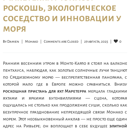
роскошь, экологическое
соседство и инновации у
моря
0
By 
Damien
|
Монако
|
Comments are Closed
|
29 августа, 2025    
|
Ранним весенним утром в Монте-Карло я стоял на балконе
пентхауса, наблюдая, как золотые солнечные лучи танцуют
по Средиземному морю — беспрепятственная панорама, с
которой мало где в Европе можно сравниться. Внизу
роскошная пристань для яхт Маретерра
мерцала гладкими
яхтами и яркими бугенвиллиями — сцена, которая
ощущалась не столько как продолжение суши, сколько как
безупречное празднование непреходящей связи Монако с
морем. Этот необыкновенный анклав — не просто еще один
адрес на Ривьере; он воплощает в себе будущее
элитной