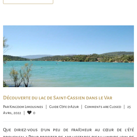
Découverte du lac de Saint-Cassien dans le Var
Par 
Kingdom Limousines
|
Guide Côte d'Azur
|
Comments are Closed
|
25 
0
Avril, 2022    
|
Que diriez-vous d’un peu de fraîcheur au cœur de l’été
provençal ? Pour profiter de 420 hectares d’eau limpide loin de