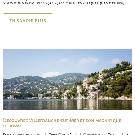
vous vous échappiez quelques minutes ou quelques heures,
EN SAVOIR PLUS
Découvrez Villefranche-sur-Mer et son magnifique
littoral
Par 
Kingdom Limousines
|
Guide Côte d'Azur
|
Comments are Closed
|
11 