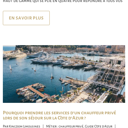
haut de gamme qui se plie en quatre pour répondre à tous vos
EN SAVOIR PLUS
Pourquoi prendre les services d’un chauffeur privé
lors de son séjour sur la Côte d’Azur ?
Par 
Kingdom Limousines
|
Métier : chauffeur privé
, 
Guide Côte d'Azur
|