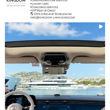
▪️Chauffeured car services
▪️luxury cars
▪️Concierge services
▪️VIP Meet & Greet
🌎 Côte d’Azur & Worldwide
info@kingdom-limousines.com