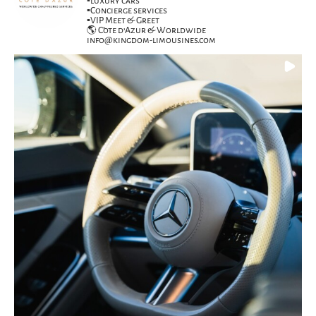
▪️luxury cars
▪️Concierge services
▪️VIP Meet & Greet
🌎 Côte d’Azur & Worldwide
info@kingdom-limousines.com