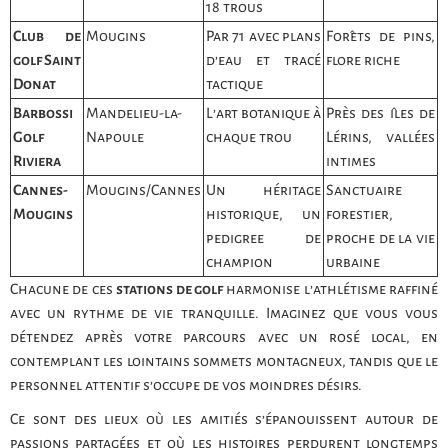
18 trous
Club de
Mougins
Par 71 avec plans
Forêts de pins,
golf Saint
d’eau et tracé
flore riche
Donat
tactique
Barbossi
Mandelieu-la-
L’art botanique à
Près des îles de
Golf
Napoule
chaque trou
Lérins, vallées
Riviera
intimes
Cannes-
Mougins/Cannes
Un héritage
Sanctuaire
Mougins
historique, un
forestier,
pedigree de
proche de la vie
champion
urbaine
Chacune de ces
stations de golf
harmonise l’athlétisme raffiné
avec un rythme de vie tranquille. Imaginez que vous vous
détendez après votre parcours avec un rosé local, en
contemplant les lointains sommets montagneux, tandis que le
personnel attentif s’occupe de vos moindres désirs.
Ce sont des lieux où les amitiés s’épanouissent autour de
passions partagées et où les histoires perdurent longtemps