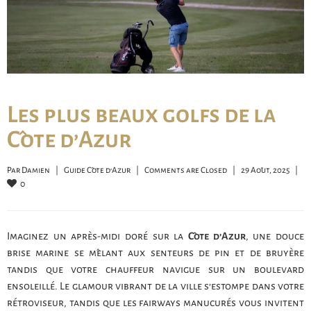
Les plus beaux golfs de la
Côte d’Azur
Par 
Damien
|
Guide Côte d'Azur
|
Comments are Closed
|
29 Août, 2025    
|
0
Imaginez un après-midi doré sur la
Côte d’Azur
, une douce
brise marine se mêlant aux senteurs de pin et de bruyère
tandis que votre chauffeur navigue sur un boulevard
ensoleillé. Le glamour vibrant de la ville s’estompe dans votre
rétroviseur, tandis que les fairways manucurés vous invitent