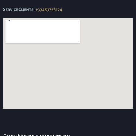
Service Clients:
+33483736124