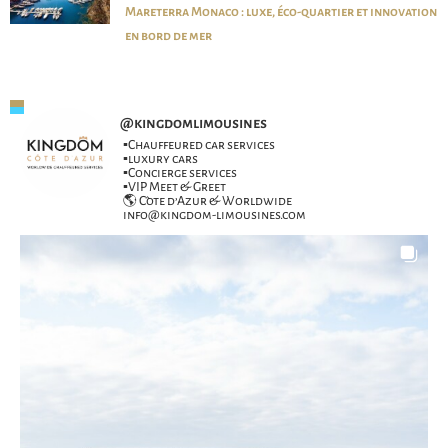
Mareterra Monaco : luxe, éco-quartier et innovation
en bord de mer
@
kingdomlimousines
▪️Chauffeured car services
▪️luxury cars
▪️Concierge services
▪️VIP Meet & Greet
🌎 Côte d’Azur & Worldwide
info@kingdom-limousines.com