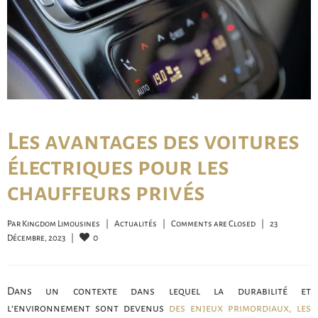
Les avantages des voitures
électriques pour les
chauffeurs privés
Par 
Kingdom Limousines
|
Actualités
|
Comments are Closed
|
23 
0
Décembre, 2023    
|
Dans un contexte dans lequel la durabilité et
l’environnement sont devenus
des enjeux primordiaux, les