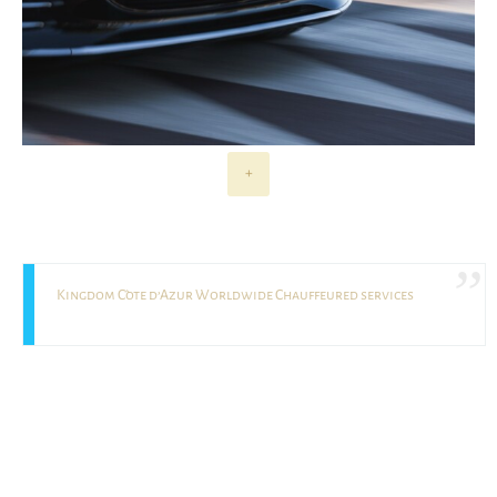
+
Kingdom Côte d’Azur Worldwide Chauffeured services