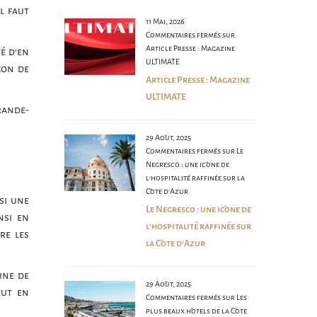
l faut
11 Mai, 2026
Commentaires fermés
sur
Article Presse : Magazine
é d’en
ULTIMATE
çon de
Article Presse : Magazine
ULTIMATE
rande-
29 Août, 2025
Commentaires fermés
sur Le
Negresco : une icône de
l’hospitalité raffinée sur la
Côte d’Azur
si une
Le Negresco : une icône de
nsi en
l’hospitalité raffinée sur
re les
la Côte d’Azur
ine de
29 Août, 2025
eut en
Commentaires fermés
sur Les
plus beaux hôtels de la Côte