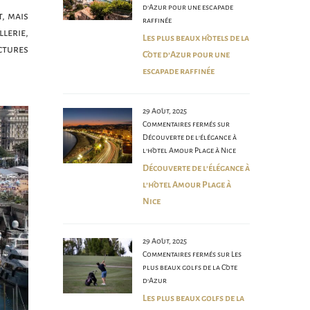
d’Azur pour une escapade
, mais
raffinée
lerie,
Les plus beaux hôtels de la
ctures
Côte d’Azur pour une
escapade raffinée
29 Août, 2025
Commentaires fermés
sur
Découverte de l’élégance à
l’hôtel Amour Plage à Nice
Découverte de l’élégance à
l’hôtel Amour Plage à
Nice
29 Août, 2025
Commentaires fermés
sur Les
plus beaux golfs de la Côte
d’Azur
Les plus beaux golfs de la