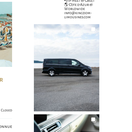
▪️VIP Meet & Greet
🌎 Côte d’Azur &
Worldwide
info@kingdom-
limousines.com
r
 Closed
onnue