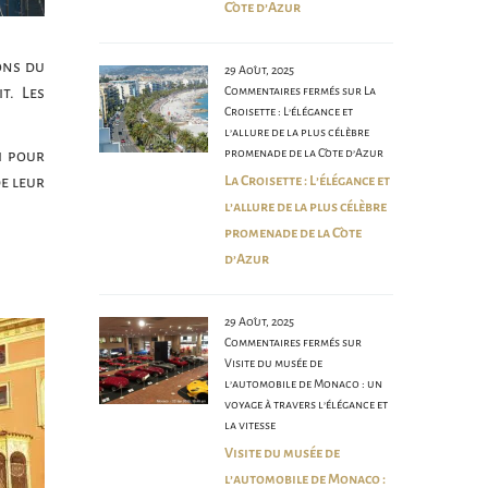
Côte d’Azur
ons du
29 Août, 2025
Commentaires fermés
sur La
t. Les
Croisette : L’élégance et
l’allure de la plus célèbre
promenade de la Côte d’Azur
i pour
La Croisette : L’élégance et
e leur
l’allure de la plus célèbre
promenade de la Côte
d’Azur
29 Août, 2025
Commentaires fermés
sur
Visite du musée de
l’automobile de Monaco : un
voyage à travers l’élégance et
la vitesse
Visite du musée de
l’automobile de Monaco :