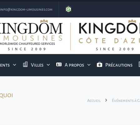
info@kingdom-limousines.com
ients
Villes
A propos
Précautions
 quoi
Accueil
Événements à 