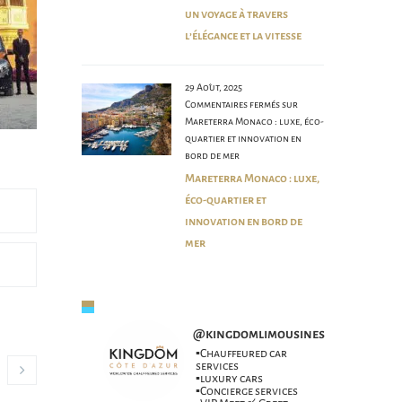
un voyage à travers
l’élégance et la vitesse
29 Août, 2025
Commentaires fermés
sur
Mareterra Monaco : luxe, éco-
quartier et innovation en
bord de mer
Mareterra Monaco : luxe,
éco-quartier et
innovation en bord de
mer
@
kingdomlimousines
▪️Chauffeured car
services
▪️luxury cars
▪️Concierge services