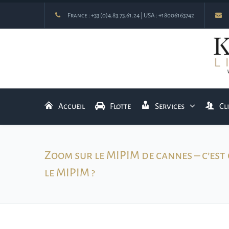
France :
+33 (0)4.83.73.61.24
| USA :
+18006163742
Accueil
Flotte
Services
Cl
Zoom sur le MIPIM de cannes – c’est
le MIPIM ?