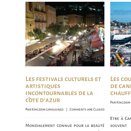
Les festivals culturels et
Les cou
artistiques
de can
incontournables de la
chauff
côte d’azur
Par 
Kingdom 
Par 
Kingdom Limousines
    |    
Comments are Closed
Être à Ca
Mondialement connue pour la beauté
souvent 