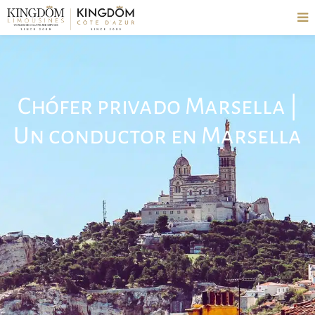
Chófer privado Marsella |
Un conductor en Marsella