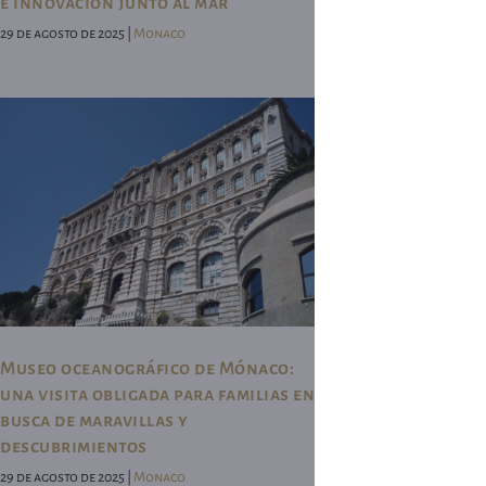
e innovación junto al mar
29 de agosto de 2025 |
Monaco
Museo oceanográfico de Mónaco:
una visita obligada para familias en
busca de maravillas y
descubrimientos
29 de agosto de 2025 |
Monaco