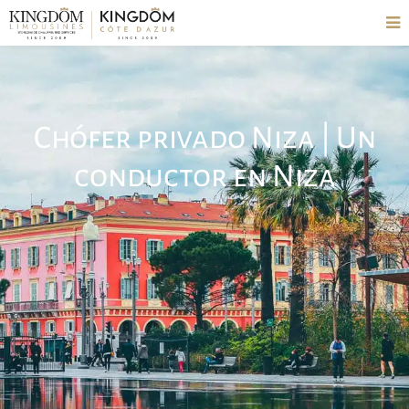
Chófer privado Niza | Un
conductor en Niza