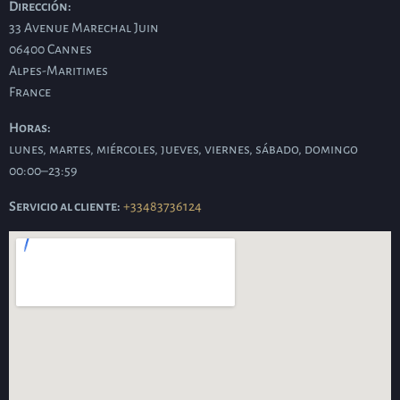
Dirección:
33 Avenue Marechal Juin
06400
Cannes
Alpes-Maritimes
France
Horas:
lunes, martes, miércoles, jueves, viernes, sábado, domingo
00:00–23:59
Servicio al cliente:
+33483736124