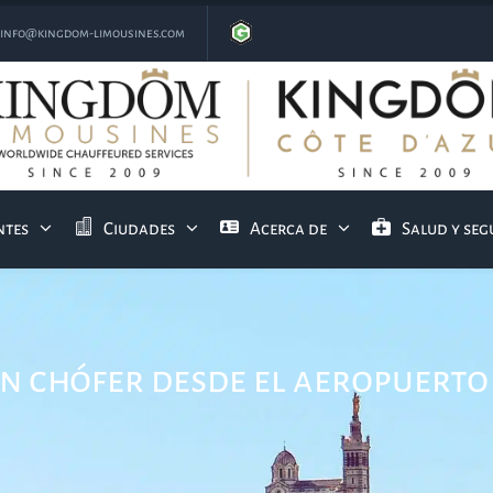
info@kingdom-limousines.com
ntes
Ciudades
Acerca de
Salud y se
n chófer desde el aeropuerto