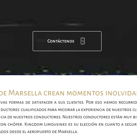
Contáctenos
 de Marsella crean momentos inolvida
as formas de satisfacer a sus clientes. Por eso hemos recurrid
nductores cualificados para mejorar la experiencia de nuestros c
encia de nuestros conductores. Nuestros conductores están muy bi
 con chófer. Kingdom Limousines es su elección en cuanto a segur
dos desde el aeropuerto de Marsella.