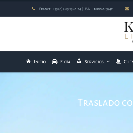
France :
+33 (0)4.83.73.61.24
| USA :
+18006163742
Inicio
Flota
Servicios
Clie
Traslado co