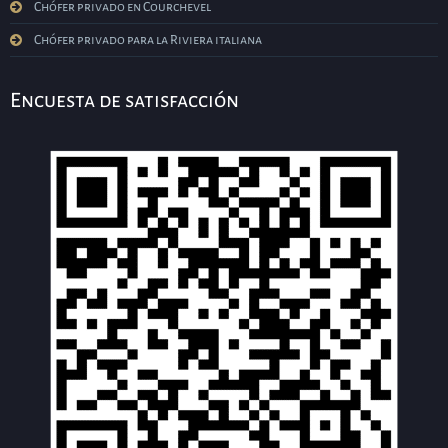
Chófer privado en Courchevel
Chófer privado para la Riviera italiana
Encuesta de satisfacción