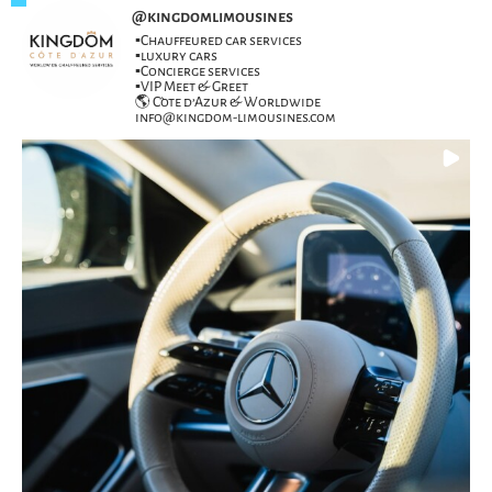
@
kingdomlimousines
▪️Chauffeured car services
▪️luxury cars
▪️Concierge services
▪️VIP Meet & Greet
🌎 Côte d’Azur & Worldwide
info@kingdom-limousines.com