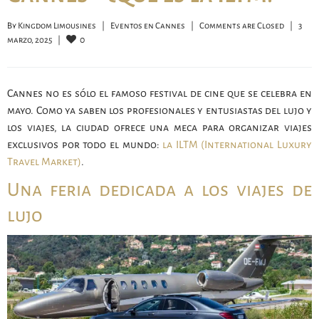
By 
Kingdom Limousines
|
Eventos en Cannes
|
Comments are Closed
|
3 
0
marzo, 2025    
|
Cannes no es sólo el famoso festival de cine que se celebra en
mayo. Como ya saben los profesionales y entusiastas del lujo y
los viajes, la ciudad ofrece una meca para organizar viajes
exclusivos por todo el mundo:
la ILTM (International Luxury
Travel Market)
.
Una feria dedicada a los viajes de
lujo