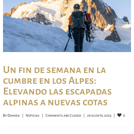
Un fin de semana en la
cumbre en los Alpes:
Elevando las escapadas
alpinas a nuevas cotas
0
By 
Damien
|
Noticias
|
Comments are Closed
|
29 agosto, 2025    
|