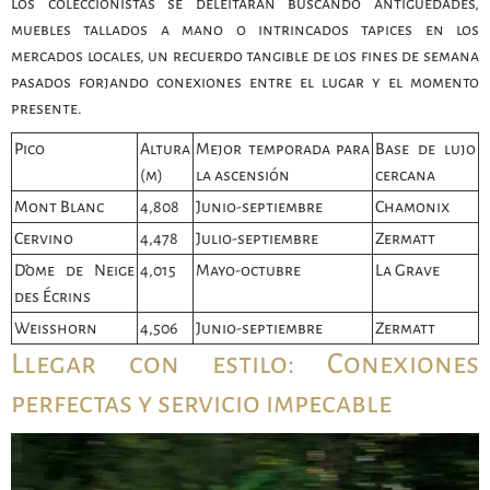
Los coleccionistas se deleitarán buscando antigüedades,
muebles tallados a mano o intrincados tapices en los
mercados locales, un recuerdo tangible de los fines de semana
pasados forjando conexiones entre el lugar y el momento
presente.
Pico
Altura
Mejor temporada para
Base de lujo
(m)
la ascensión
cercana
Mont Blanc
4,808
Junio-septiembre
Chamonix
Cervino
4,478
Julio-septiembre
Zermatt
Dôme de Neige
4,015
Mayo-octubre
La Grave
des Écrins
Weisshorn
4,506
Junio-septiembre
Zermatt
Llegar con estilo: Conexiones
perfectas y servicio impecable