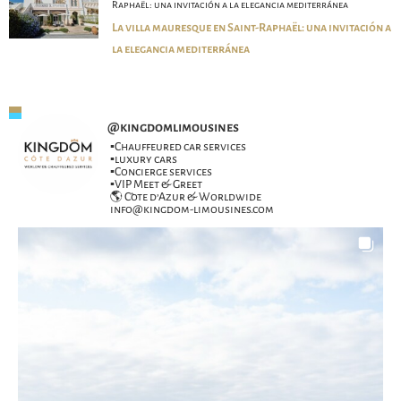
Raphaël: una invitación a la elegancia mediterránea
La villa mauresque en Saint-Raphaël: una invitación a
la elegancia mediterránea
@
kingdomlimousines
▪️Chauffeured car services
▪️luxury cars
▪️Concierge services
▪️VIP Meet & Greet
🌎 Côte d’Azur & Worldwide
info@kingdom-limousines.com